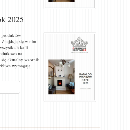
rok 2025
g produktów
.
Znajdują się w nim
wszystkich kafli
Dodatkowo na
 się aktualny wzornik
szkliwa wymagają