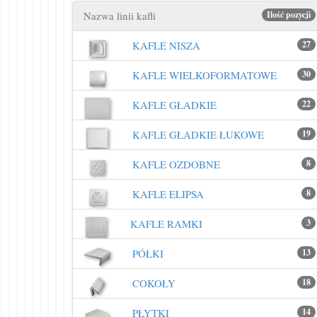
Nazwa linii kafli
Ilość pozycji
KAFLE NISZA
27
KAFLE WIELKOFORMATOWE
30
KAFLE GŁADKIE
22
KAFLE GŁADKIE ŁUKOWE
19
KAFLE OZDOBNE
8
KAFLE ELIPSA
8
KAFLE RAMKI
3
PÓŁKI
13
COKOŁY
18
PŁYTKI
14