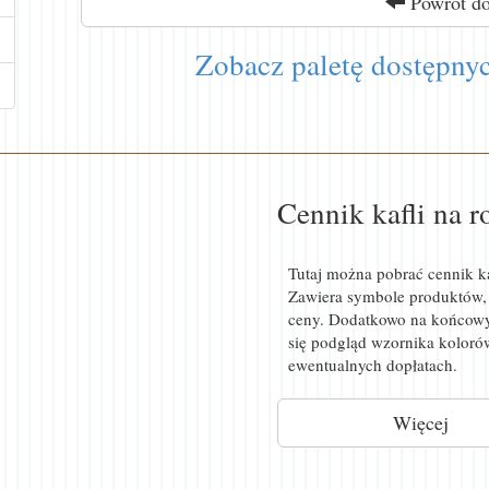
Powrót do 
Zobacz paletę dostępny
Cennik kafli na 
Tutaj można pobrać cennik ka
Zawiera symbole produktów, 
ceny. Dodatkowo na końcowy
się podgląd wzornika koloró
ewentualnych dopłatach.
Więcej