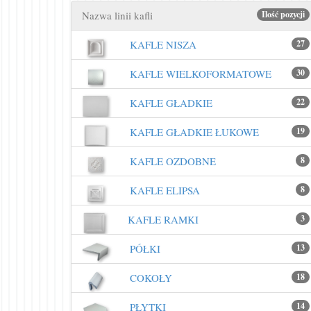
Nazwa linii kafli
Ilość pozycji
KAFLE NISZA
27
KAFLE WIELKOFORMATOWE
30
KAFLE GŁADKIE
22
KAFLE GŁADKIE ŁUKOWE
19
KAFLE OZDOBNE
8
KAFLE ELIPSA
8
KAFLE RAMKI
3
PÓŁKI
13
COKOŁY
18
PŁYTKI
14