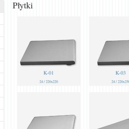
Płytki
K-01
K-03
24 / 220x220
24 / 220x25