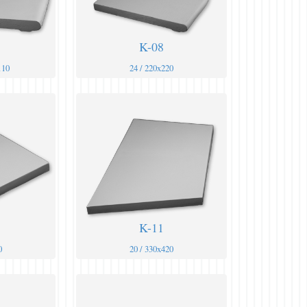
K-08
110
24 / 220x220
K-11
0
20 / 330x420