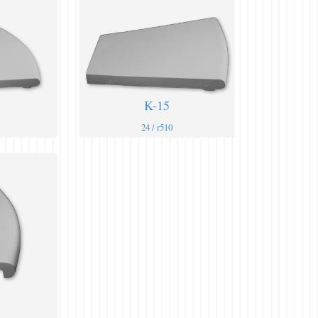
K-15
24 / r510