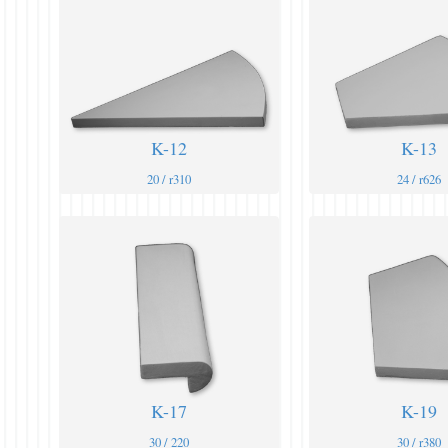
K-12
K-13
20 / r310
24 / r626
K-17
K-19
30 / 220
30 / r380